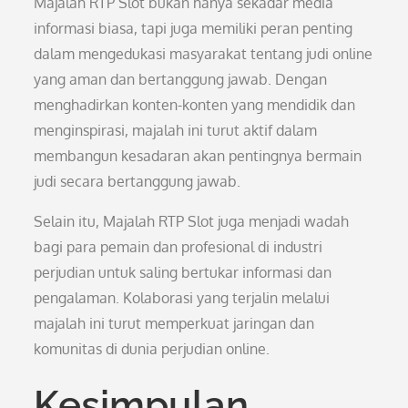
Majalah RTP Slot bukan hanya sekadar media
informasi biasa, tapi juga memiliki peran penting
dalam mengedukasi masyarakat tentang judi online
yang aman dan bertanggung jawab. Dengan
menghadirkan konten-konten yang mendidik dan
menginspirasi, majalah ini turut aktif dalam
membangun kesadaran akan pentingnya bermain
judi secara bertanggung jawab.
Selain itu, Majalah RTP Slot juga menjadi wadah
bagi para pemain dan profesional di industri
perjudian untuk saling bertukar informasi dan
pengalaman. Kolaborasi yang terjalin melalui
majalah ini turut memperkuat jaringan dan
komunitas di dunia perjudian online.
Kesimpulan