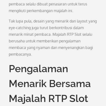
pembaca selalu dibuat penasaran untuk terus
mengikuti perkembangan majalah ini.
Tak lupa pula, desain yang menarik dan layout yang
eye-catching juga turut berkontribusi dalam
menarik minat pembaca. Majalah RTP Slot selalu
berusaha untuk memberikan pengalaman
membaca yang nyaman dan menyenangkan bagi
pembacanya.
Pengalaman
Menarik Bersama
Majalah RTP Slot