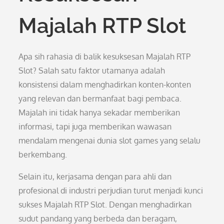
Majalah RTP Slot
Apa sih rahasia di balik kesuksesan Majalah RTP
Slot? Salah satu faktor utamanya adalah
konsistensi dalam menghadirkan konten-konten
yang relevan dan bermanfaat bagi pembaca.
Majalah ini tidak hanya sekadar memberikan
informasi, tapi juga memberikan wawasan
mendalam mengenai dunia slot games yang selalu
berkembang.
Selain itu, kerjasama dengan para ahli dan
profesional di industri perjudian turut menjadi kunci
sukses Majalah RTP Slot. Dengan menghadirkan
sudut pandang yang berbeda dan beragam,