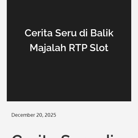
Cerita Seru di Balik
Majalah RTP Slot
Posted
December 20, 2025
on