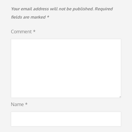
Your email address will not be published.
Required
fields are marked
*
Comment
*
Name
*