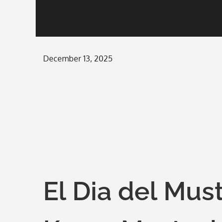
Posted
December 13, 2025
on
El Dia del Mu