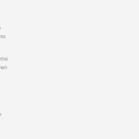
h
mis
tisi
omen
n