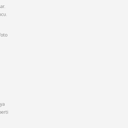
ar.
ucu.
foto
aya
erti