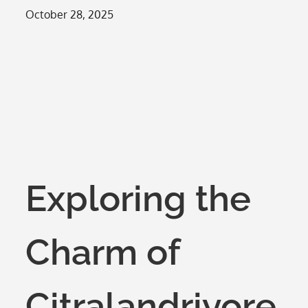
Posted
October 28, 2025
on
Exploring the
Charm of
Citralandriyore