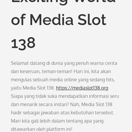
of Media Slot
138
Selamat datang di dunia yang penuh warna cerita
dan keseruan, teman-teman! Hari ini, kita akan
mengulas sebuah media online yang sedang hits,
yaitu Media Slot 138.
https://mediaslot138.org
Siapa yang tidak suka mendapatkan informasi seru
dan menarik secara instan? Nah, Media Slot 138
hadir sebagai jawaban atas kebutuhan tersebut.
Mari kita gali lebih dalam tentang apa yang
ditawarkan oleh platform ini!