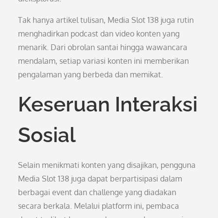
Tak hanya artikel tulisan, Media Slot 138 juga rutin
menghadirkan podcast dan video konten yang
menarik. Dari obrolan santai hingga wawancara
mendalam, setiap variasi konten ini memberikan
pengalaman yang berbeda dan memikat.
Keseruan Interaksi
Sosial
Selain menikmati konten yang disajikan, pengguna
Media Slot 138 juga dapat berpartisipasi dalam
berbagai event dan challenge yang diadakan
secara berkala. Melalui platform ini, pembaca