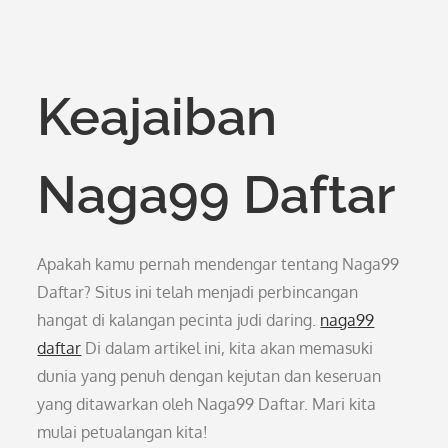
Keajaiban
Naga99 Daftar
Apakah kamu pernah mendengar tentang Naga99
Daftar? Situs ini telah menjadi perbincangan
hangat di kalangan pecinta judi daring.
naga99
daftar
Di dalam artikel ini, kita akan memasuki
dunia yang penuh dengan kejutan dan keseruan
yang ditawarkan oleh Naga99 Daftar. Mari kita
mulai petualangan kita!