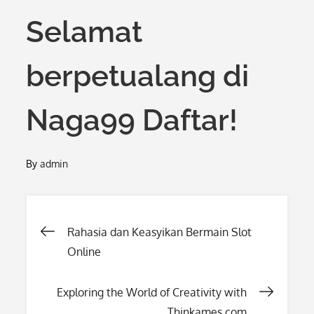
Selamat
berpetualang di
Naga99 Daftar!
By
admin
Post
Rahasia dan Keasyikan Bermain Slot
Online
navigation
Exploring the World of Creativity with
Thinkames.com