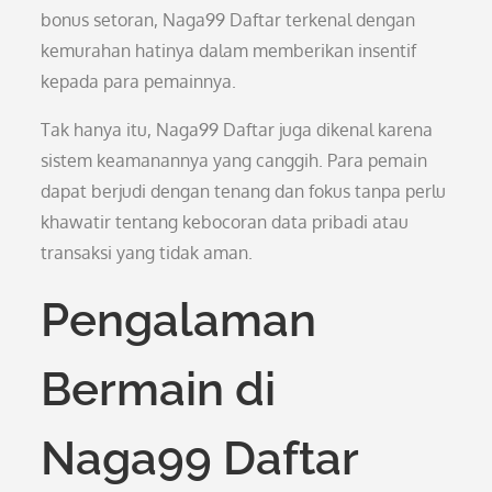
bonus setoran, Naga99 Daftar terkenal dengan
kemurahan hatinya dalam memberikan insentif
kepada para pemainnya.
Tak hanya itu, Naga99 Daftar juga dikenal karena
sistem keamanannya yang canggih. Para pemain
dapat berjudi dengan tenang dan fokus tanpa perlu
khawatir tentang kebocoran data pribadi atau
transaksi yang tidak aman.
Pengalaman
Bermain di
Naga99 Daftar