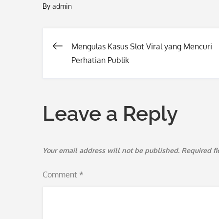
By
admin
Mengulas Kasus Slot Viral yang Mencuri
Post
Perhatian Publik
navigation
Leave a Reply
Your email address will not be published.
Required f
Comment
*