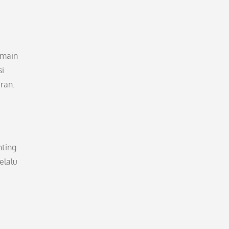
rmain
si
ran.
nting
elalu