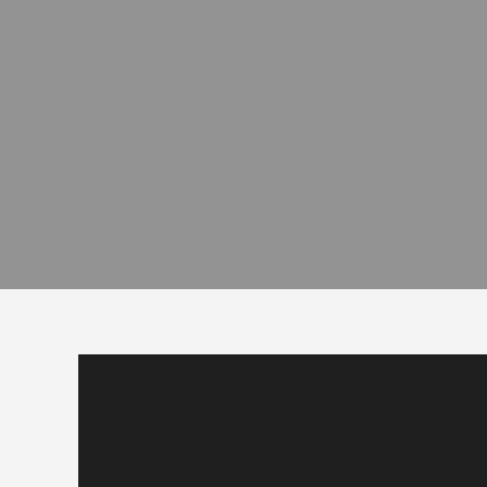
Skip
to
content