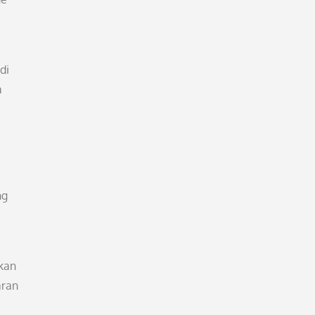
di
a
ng
akan
aran