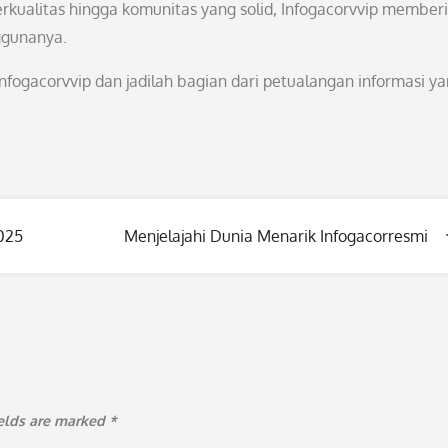
rkualitas hingga komunitas yang solid, Infogacorvvip member
ggunanya.
nfogacorvvip dan jadilah bagian dari petualangan informasi y
2025
Menjelajahi Dunia Menarik Infogacorresmi
ields are marked
*