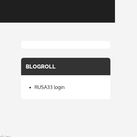
BLOGROLL
RUSA33 login