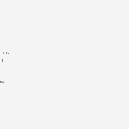
 tips
if
nya.