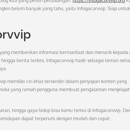
blog kita yang penuh petualangan.
https://infogacorvvip.org
Ka
gkin belum banyak yang tahu, yaitu Infogacorvvip. Siap untuk
rvvip
g yang memberikan informasi bermanfaat dan menarik kepada 
 hingga berita terkini, Infogacorvvip hadir sebagai teman setia
nya.
ip memiliki ciri khas tersendiri dalam penyajian konten yang
tarmuka yang ramah pengguna membuat pengalaman menjelaja
ehatan, hingga gaya hidup bisa kamu temui di Infogacorvvip. D
 kehidupan dapat terpenuhi dengan mudah dan cepat.