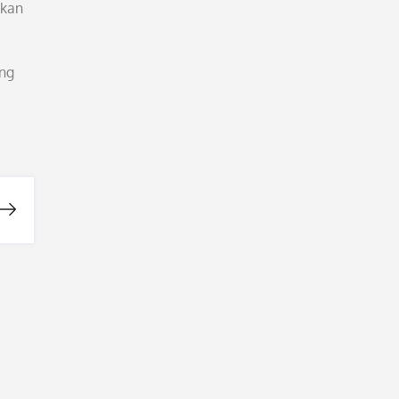
ikan
ang