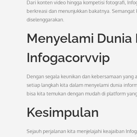
Dari konten video hingga kompetisi fotografi, In
berkreasi dan menunjukkan bakatnya. Semangat ko
diselenggarakan.
Menyelami Dunia 
Infogacorvvip
Dengan segala keunikan dan kebersamaan yang ad
setiap langkah kita dalam menyelami dunia informa
bisa kita temukan dengan mudah di platform yang 
Kesimpulan
Sejauh perjalanan kita menjelajahi keajaiban Info