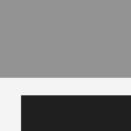
Skip
to
content