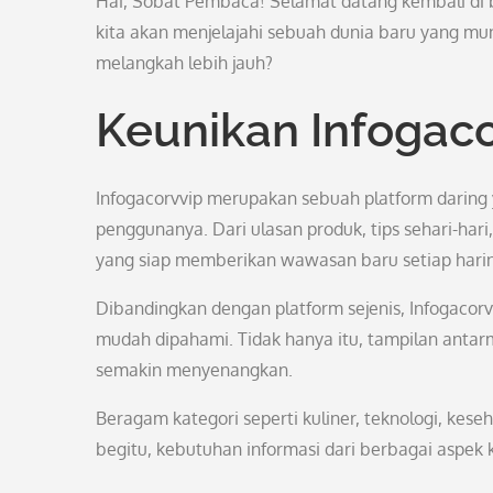
Hai, Sobat Pembaca! Selamat datang kembali di 
kita akan menjelajahi sebuah dunia baru yang mun
melangkah lebih jauh?
Keunikan Infogaco
Infogacorvvip merupakan sebuah platform darin
penggunanya. Dari ulasan produk, tips sehari-hari,
yang siap memberikan wawasan baru setiap hari
Dibandingkan dengan platform sejenis, Infogacorvv
mudah dipahami. Tidak hanya itu, tampilan an
semakin menyenangkan.
Beragam kategori seperti kuliner, teknologi, kes
begitu, kebutuhan informasi dari berbagai aspek