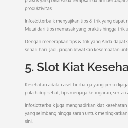
praktis yang bisa Anda terapkan dalam berbagai 
produktivitas.
Infoslotterbaik menyajikan tips & trik yang dapa
Mulai dari tips memasak yang praktis hingga trik
Dengan menerapkan tips & trik yang Anda dapat
sehari-hari. Jadi, jangan lewatkan kesempatan unt
5. Slot Kiat Keseh
Kesehatan adalah aset berharga yang perlu dijag
pola hidup sehat, tips menjaga kebugaran, serta 
Infoslotterbaik juga menghadirkan kiat kesehata
yang seimbang hingga saran untuk meningkatkan k
sini.