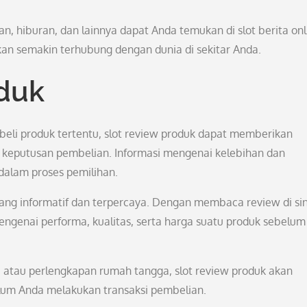
an, hiburan, dan lainnya dapat Anda temukan di slot berita onl
kan semakin terhubung dengan dunia di sekitar Anda.
oduk
li produk tertentu, slot review produk dapat memberikan
keputusan pembelian. Informasi mengenai kelebihan dan
alam proses pemilihan.
ang informatif dan terpercaya. Dengan membaca review di sin
enai performa, kualitas, serta harga suatu produk sebelum
 atau perlengkapan rumah tangga, slot review produk akan
um Anda melakukan transaksi pembelian.