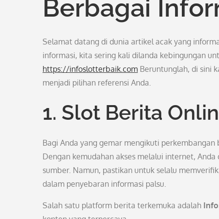
Berbagai Info
Selamat datang di dunia artikel acak yang infor
informasi, kita sering kali dilanda kebingungan u
https://infoslotterbaik.com
Beruntunglah, di sini 
menjadi pilihan referensi Anda.
1. Slot Berita Onli
Bagi Anda yang gemar mengikuti perkembangan berit
Dengan kemudahan akses melalui internet, Anda 
sumber. Namun, pastikan untuk selalu memverifik
dalam penyebaran informasi palsu.
Salah satu platform berita terkemuka adalah
Info