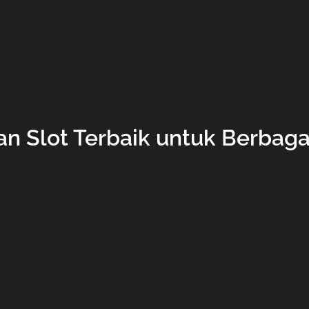
 Slot Terbaik untuk Berbagai