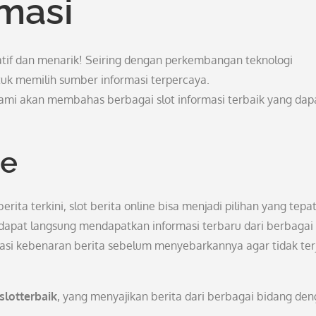
rmasi
matif dan menarik! Seiring dengan perkembangan teknologi
ntuk memilih sumber informasi terpercaya.
kami akan membahas berbagai slot informasi terbaik yang dap
ne
a terkini, slot berita online bisa menjadi pilihan yang tepat
dapat langsung mendapatkan informasi terbaru dari berbagai
asi kebenaran berita sebelum menyebarkannya agar tidak ter
slotterbaik
, yang menyajikan berita dari berbagai bidang de