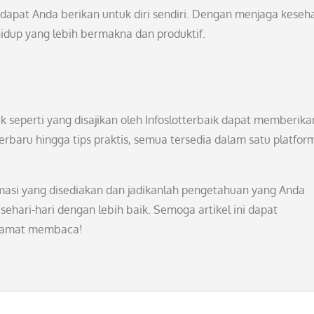
g dapat Anda berikan untuk diri sendiri. Dengan menjaga keseh
idup yang lebih bermakna dan produktif.
 seperti yang disajikan oleh Infoslotterbaik dapat memberika
rbaru hingga tips praktis, semua tersedia dalam satu platfor
rmasi yang disediakan dan jadikanlah pengetahuan yang Anda
ehari-hari dengan lebih baik. Semoga artikel ini dapat
elamat membaca!