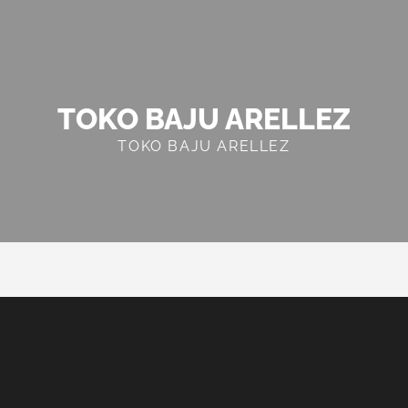
TOKO BAJU ARELLEZ
TOKO BAJU ARELLEZ