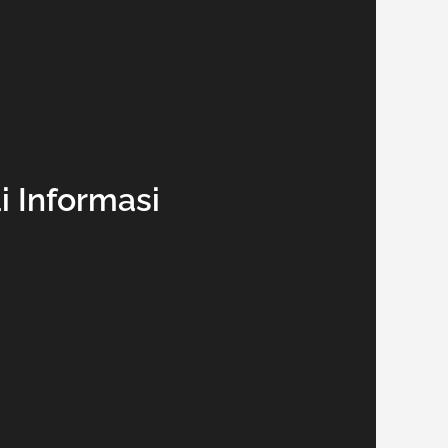
 Informasi