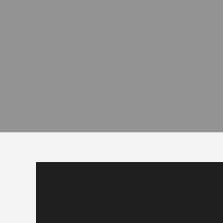
Skip
to
content