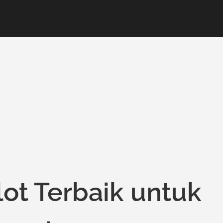
t Terbaik untuk