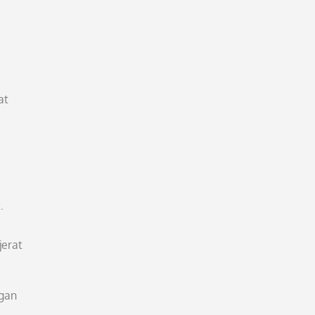
at
.
jerat
ngan