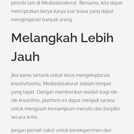
penulis lain di Mediaslotakurat. Bersama, kita dapat
menciptakan karya-karya luar biasa yang dapat
menginspirasi banyak orang.
Melangkah Lebih
Jauh
Jika kamu tertarik untuk terus mengeksplorasi
kreativitasmu, Mediaslotakurat adalah tempat
yang tepat. Dengan memberikan wadah bagi ide-
ide kreatifmu, platform ini dapat menjadi sarana
untuk mengasah kemampuan menulis dan berpikir
secara kritis.
Jangan pernah takut untuk bereksperimen dan