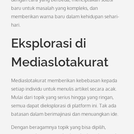
baru untuk masalah yang kompleks, dan
memberikan warna baru dalam kehidupan sehari-
hari.
Eksplorasi di
Mediaslotakurat
Mediaslotakurat memberikan kebebasan kepada
setiap individu untuk menulis artikel secara acak.
Mulai dari topik yang serius hingga yang ringan,
semua dapat dieksplorasi di platform ini. Tak ada
batasan dalam berimajinasi dan menuangkan ide.
Dengan beragamnya topik yang bisa dipilih,