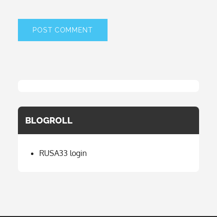
BLOGROLL
RUSA33 login