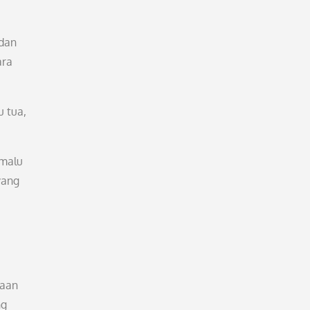
 dan
ara
 tua,
emalu
yang
daan
ng