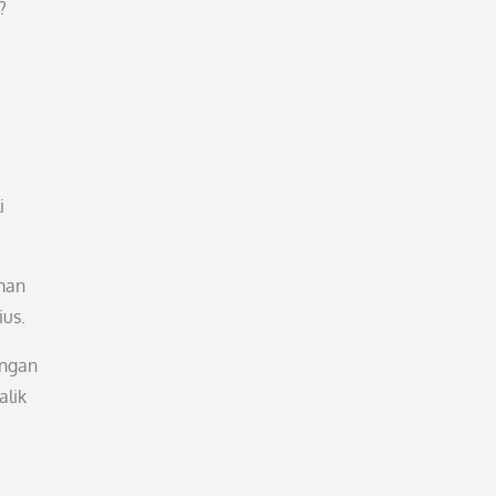
?
i
aman
ius.
ungan
alik