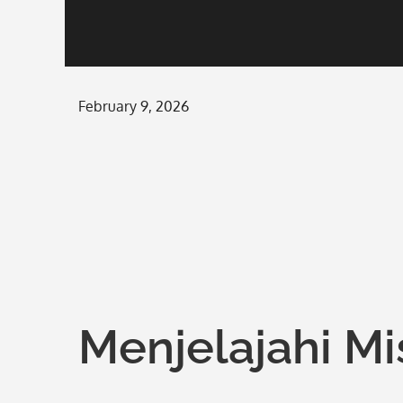
Posted
February 9, 2026
on
Menjelajahi M