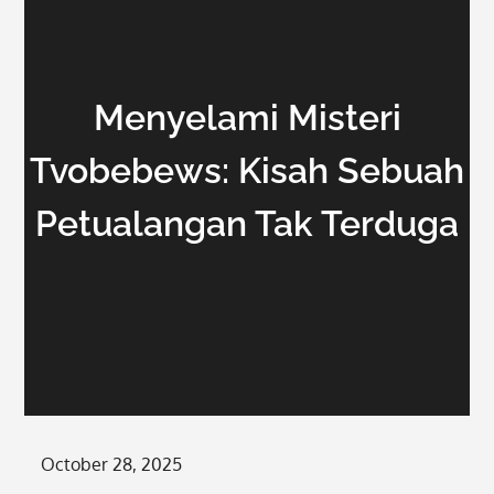
Menyelami Misteri
Tvobebews: Kisah Sebuah
Petualangan Tak Terduga
Posted
October 28, 2025