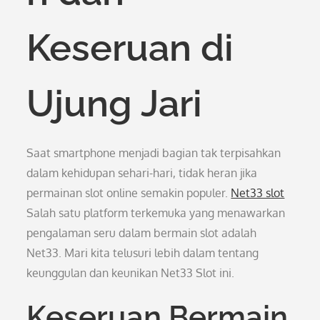
Keseruan di
Ujung Jari
Saat smartphone menjadi bagian tak terpisahkan
dalam kehidupan sehari-hari, tidak heran jika
permainan slot online semakin populer.
Net33 slot
Salah satu platform terkemuka yang menawarkan
pengalaman seru dalam bermain slot adalah
Net33. Mari kita telusuri lebih dalam tentang
keunggulan dan keunikan Net33 Slot ini.
Keseruan Bermain