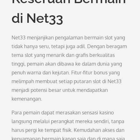
di Net33
Net33 menjanjikan pengalaman bermain slot yang
tidak hanya seru, tetapi juga adil. Dengan beragam
tema slot yang menarik dan grafis berkualitas
tinggi, pemain akan dibawa ke dalam dunia yang
penuh warna dan kejutan. Fitur-fitur bonus yang
melimpah membuat setiap putaran slot di Net33
menjadi potensi besar untuk mendapatkan
kemenangan.
Para pemain dapat merasakan sensasi kasino
langsung melalui perangkat mereka sendiri, tanpa
harus pergi ke tempat fisik. Kemudahan akses dan
kenyamanan bermain kapan saja dan di mana saja