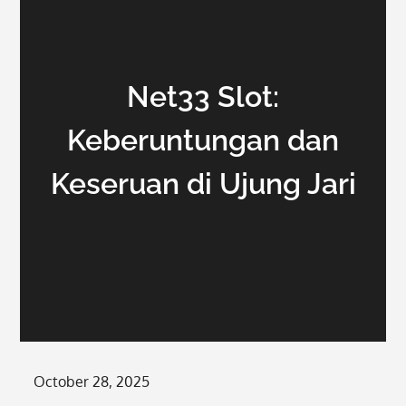
Net33 Slot:
Keberuntungan dan
Keseruan di Ujung Jari
Posted
October 28, 2025