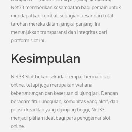
Net33 memberikan kesempatan bagi pemain untuk
mendapatkan kembali sebagian besar dari total
taruhan mereka dalam jangka panjang. Ini
menunjukkan transparansi dan integritas dari
platform slot ini.
Kesimpulan
Net33 Slot bukan sekadar tempat bermain slot
online, tetapi juga merupakan wahana
keberuntungan dan keseruan di ujung jari. Dengan
beragam fitur unggulan, komunitas yang aktif, dan
prinsip keadilan yang dijunjung tinggi, Net33
menjadi pilihan ideal bagi para penggemar slot
online.