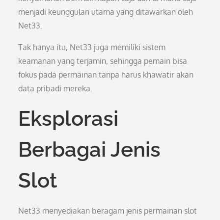
menjadi keunggulan utama yang ditawarkan oleh
Net33.
Tak hanya itu, Net33 juga memiliki sistem
keamanan yang terjamin, sehingga pemain bisa
fokus pada permainan tanpa harus khawatir akan
data pribadi mereka.
Eksplorasi
Berbagai Jenis
Slot
Net33 menyediakan beragam jenis permainan slot