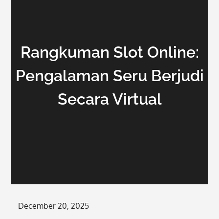
Rangkuman Slot Online:
Pengalaman Seru Berjudi
Secara Virtual
Posted
December 20, 2025