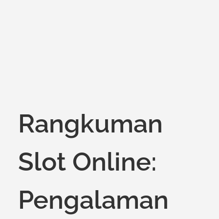
on
Rangkuman
Slot Online:
Pengalaman