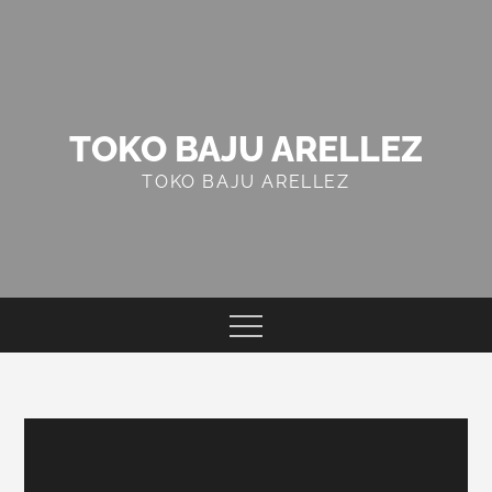
Skip
to
content
TOKO BAJU ARELLEZ
TOKO BAJU ARELLEZ