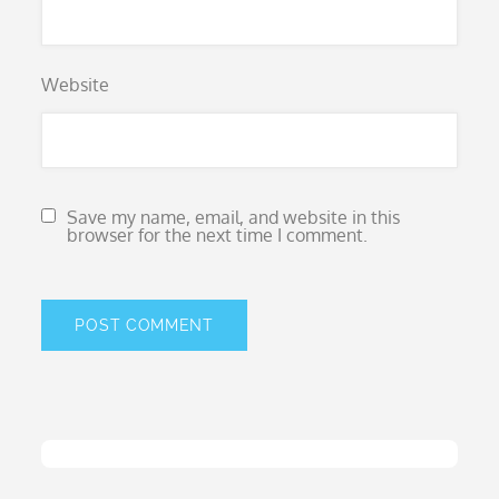
Website
Save my name, email, and website in this
browser for the next time I comment.