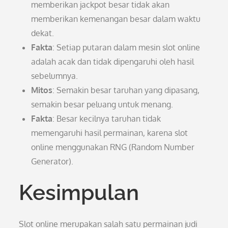
memberikan jackpot besar tidak akan
memberikan kemenangan besar dalam waktu
dekat.
Fakta
: Setiap putaran dalam mesin slot online
adalah acak dan tidak dipengaruhi oleh hasil
sebelumnya.
Mitos
: Semakin besar taruhan yang dipasang,
semakin besar peluang untuk menang.
Fakta
: Besar kecilnya taruhan tidak
memengaruhi hasil permainan, karena slot
online menggunakan RNG (Random Number
Generator).
Kesimpulan
Slot online merupakan salah satu permainan judi