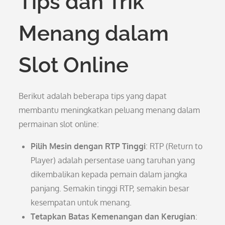
Tips dan Trik
Menang dalam
Slot Online
Berikut adalah beberapa tips yang dapat
membantu meningkatkan peluang menang dalam
permainan slot online:
Pilih Mesin dengan RTP Tinggi
: RTP (Return to
Player) adalah persentase uang taruhan yang
dikembalikan kepada pemain dalam jangka
panjang. Semakin tinggi RTP, semakin besar
kesempatan untuk menang.
Tetapkan Batas Kemenangan dan Kerugian
: