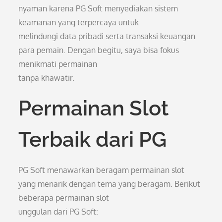
nyaman karena PG Soft menyediakan sistem
keamanan yang terpercaya untuk
melindungi data pribadi serta transaksi keuangan
para pemain. Dengan begitu, saya bisa fokus
menikmati permainan
tanpa khawatir.
Permainan Slot
Terbaik dari PG
PG Soft menawarkan beragam permainan slot
yang menarik dengan tema yang beragam. Berikut
beberapa permainan slot
unggulan dari PG Soft: