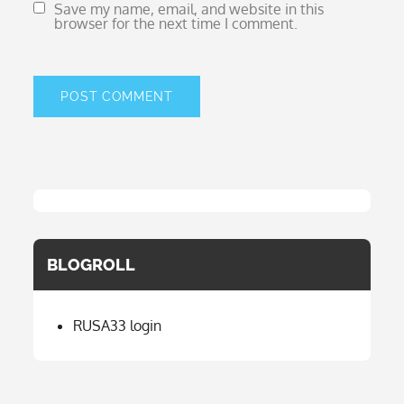
Save my name, email, and website in this
browser for the next time I comment.
BLOGROLL
RUSA33 login