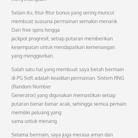
Selain itu, fitur-fitur bonus yang sering muncul
membuat suasana permainan semakin menarik.
Dari free spins hingga
jackpot progresif, setiap putaran memberikan
kesempatan untuk mendapatkan kemenangan
yang menggiurkan.
Salah satu hal yang membuat saya betah bermain
di PG Soft adalah keadilan permainan. Sistem RNG
(Random Number
Generator) yang digunakan memastikan setiap
putaran benar-benar acak, sehingga semua pemain
memiliki peluang yang
sama untuk menang.
Selama bermain, saya juga merasa aman dan