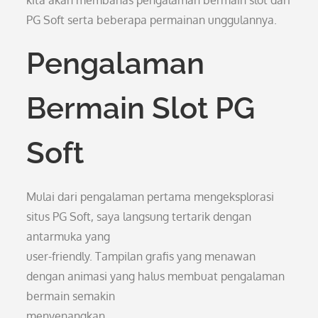
kita akan membahas pengalaman bermain slot dari
PG Soft serta beberapa permainan unggulannya.
Pengalaman
Bermain Slot PG
Soft
Mulai dari pengalaman pertama mengeksplorasi
situs PG Soft, saya langsung tertarik dengan
antarmuka yang
user-friendly. Tampilan grafis yang menawan
dengan animasi yang halus membuat pengalaman
bermain semakin
menyenangkan.