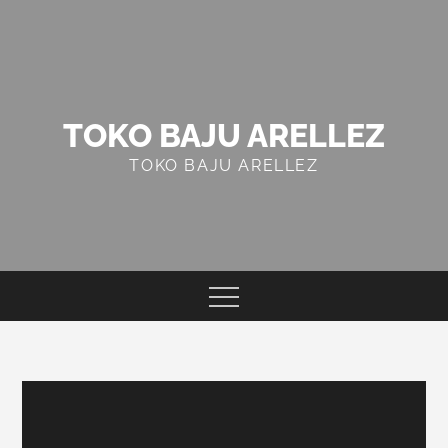
Skip
to
content
TOKO BAJU ARELLEZ
TOKO BAJU ARELLEZ