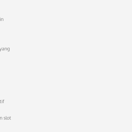
in
 yang
if
n slot