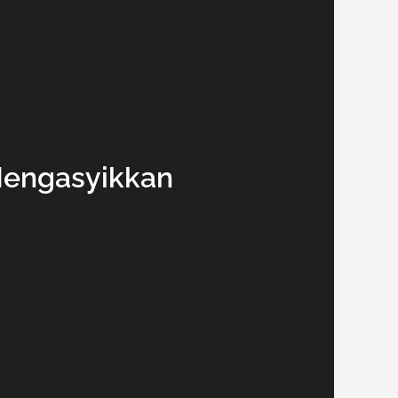
 Mengasyikkan