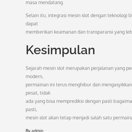
masa mendatang.
Selain itu, integrasi mesin slot dengan teknologi
dapat
memberikan keamanan dan transparansi yang lebi
Kesimpulan
Sejarah mesin slot merupakan perjalanan yang penu
modern,
permainan ini terus menghibur dan mengasyikkan
pesat, tidak
ada yang bisa memprediksi dengan pasti bagaiman
pasti,
mesin slot akan tetap menjadi salah satu permaina
By
admin