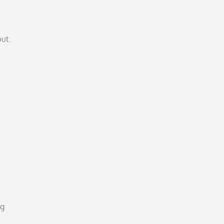
ut.
ng