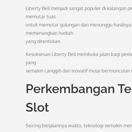
Liberty Bell menjadi sangat populer di kalangan
memutar tuas
untuk memutar gulungan dan menunggu hasilnya. Ji
memenangkan hadiah
yang ditentukan.
Kesuksesan Liberty Bell membuka jalan bagi perke
yang
semakin canggih dan inovatif mulai bermunculan d
Perkembangan Tek
Slot
Seiring berjalannya waktu, teknologi semakin me