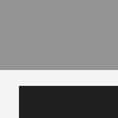
Skip
to
content