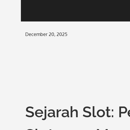
Posted
December 20, 2025
on
Sejarah Slot: 