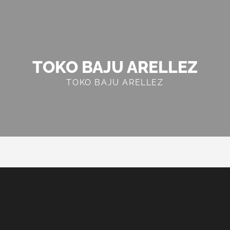
TOKO BAJU ARELLEZ
TOKO BAJU ARELLEZ