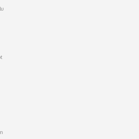
lu
ot
in