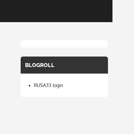
BLOGROLL
RUSA33 login