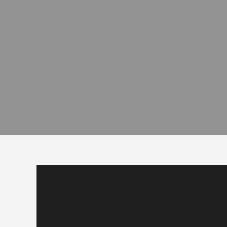
Skip
to
content