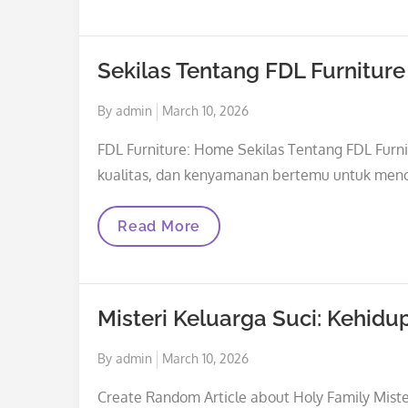
Dexwin88:
Mengenal
Lebih
Dekat
Sekilas Tentang FDL Furniture
Permainan
Slot
Online
Posted
By
admin
March 10, 2026
on
FDL Furniture: Home Sekilas Tentang FDL Furni
kualitas, dan kenyamanan bertemu untuk menc
Sekilas
Read More
Tentang
FDL
Furniture
Misteri Keluarga Suci: Kehidu
Posted
By
admin
March 10, 2026
on
Create Random Article about Holy Family Miste