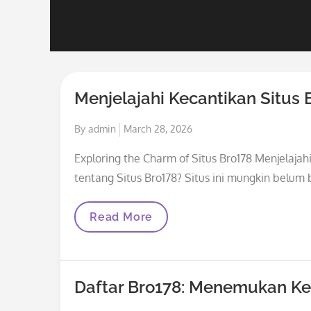
Menjelajahi Kecantikan Situs 
Posted
By
admin
March 28, 2026
on
Exploring the Charm of Situs Bro178 Menjelaj
tentang Situs Bro178? Situs ini mungkin belum 
Menjelajahi
Read More
Kecantikan
Situs
Bro178
Daftar Bro178: Menemukan K