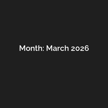
Month:
March 2026