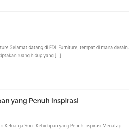
ture Selamat datang di FDL Furniture, tempat di mana desain,
iptakan ruang hidup yang […]
pan yang Penuh Inspirasi
ri Keluarga Suci: Kehidupan yang Penuh Inspirasi Menatap