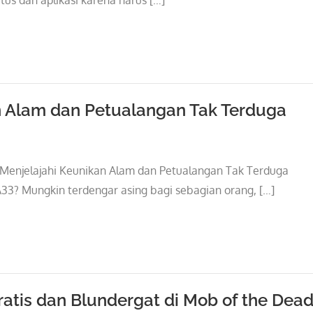
us dan aplikasi karena harus […]
n Alam dan Petualangan Tak Terduga
Menjelajahi Keunikan Alam dan Petualangan Tak Terduga
? Mungkin terdengar asing bagi sebagian orang, […]
atis dan Blundergat di Mob of the Dea