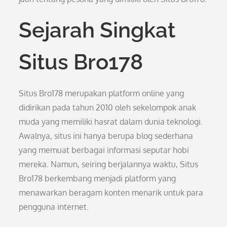
Sejarah Singkat
Situs Bro178
Situs Bro178 merupakan platform online yang
didirikan pada tahun 2010 oleh sekelompok anak
muda yang memiliki hasrat dalam dunia teknologi.
Awalnya, situs ini hanya berupa blog sederhana
yang memuat berbagai informasi seputar hobi
mereka. Namun, seiring berjalannya waktu, Situs
Bro178 berkembang menjadi platform yang
menawarkan beragam konten menarik untuk para
pengguna internet.