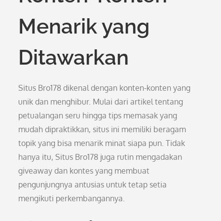
Menarik yang
Ditawarkan
Situs Bro178 dikenal dengan konten-konten yang
unik dan menghibur. Mulai dari artikel tentang
petualangan seru hingga tips memasak yang
mudah dipraktikkan, situs ini memiliki beragam
topik yang bisa menarik minat siapa pun. Tidak
hanya itu, Situs Bro178 juga rutin mengadakan
giveaway dan kontes yang membuat
pengunjungnya antusias untuk tetap setia
mengikuti perkembangannya.