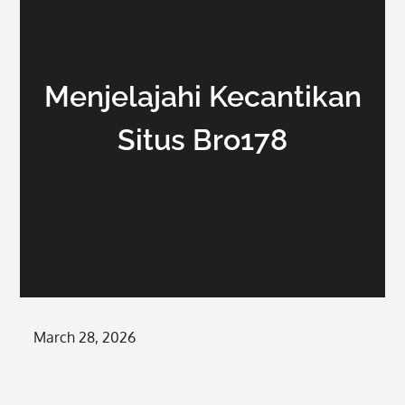
Menjelajahi Kecantikan
Situs Bro178
Posted
March 28, 2026
on