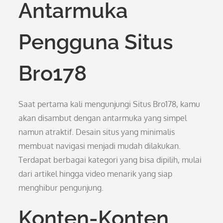
Antarmuka
Pengguna Situs
Bro178
Saat pertama kali mengunjungi Situs Bro178, kamu
akan disambut dengan antarmuka yang simpel
namun atraktif. Desain situs yang minimalis
membuat navigasi menjadi mudah dilakukan.
Terdapat berbagai kategori yang bisa dipilih, mulai
dari artikel hingga video menarik yang siap
menghibur pengunjung.
Konten-Konten