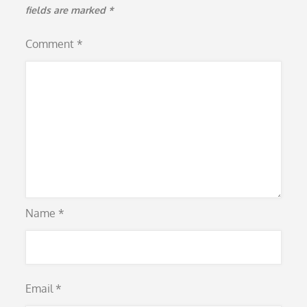
fields are marked
*
Comment
*
Name
*
Email
*