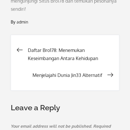
mengunjungi Situs Bro178 dan temukan pesonanya
sendiri!
By
admin
Post
Daftar Bro178: Menemukan
Keseimbangan Antara Kehidupan
navigation
Menjelajahi Dunia Jin33 Alternatif
Leave a Reply
Your email address will not be published.
Required