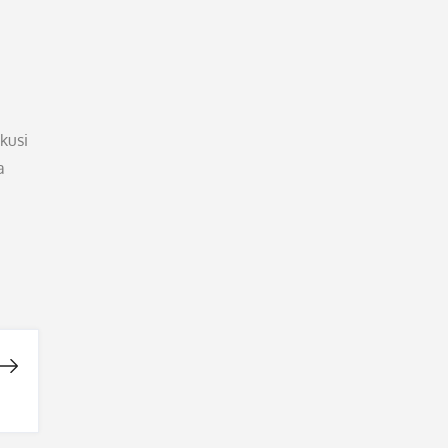
kusi
a