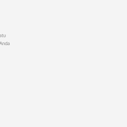
atu
 Anda
i