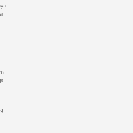
aya
ai
umi
ga
ng