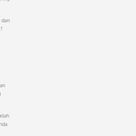
n dan
i?
dan
i
telah
Anda