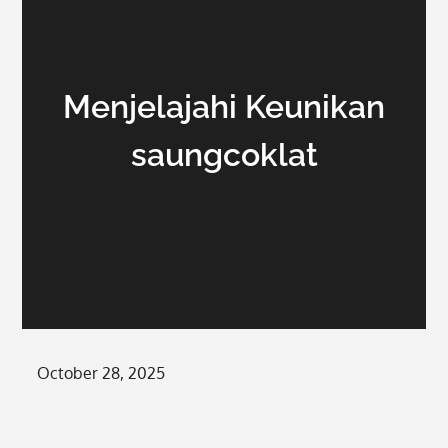
Menjelajahi Keunikan
saungcoklat
Posted
October 28, 2025
on