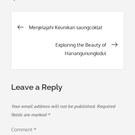
Post
Menjelajahi Keunikan saungcoklat
navigation
Exploring the Beauty of
Hariangunungkidul
Leave a Reply
Your email address will not be published.
Required
fields are marked
*
Comment
*