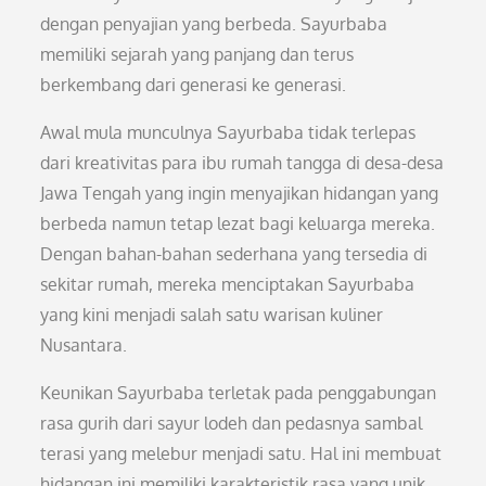
dengan penyajian yang berbeda. Sayurbaba
memiliki sejarah yang panjang dan terus
berkembang dari generasi ke generasi.
Awal mula munculnya Sayurbaba tidak terlepas
dari kreativitas para ibu rumah tangga di desa-desa
Jawa Tengah yang ingin menyajikan hidangan yang
berbeda namun tetap lezat bagi keluarga mereka.
Dengan bahan-bahan sederhana yang tersedia di
sekitar rumah, mereka menciptakan Sayurbaba
yang kini menjadi salah satu warisan kuliner
Nusantara.
Keunikan Sayurbaba terletak pada penggabungan
rasa gurih dari sayur lodeh dan pedasnya sambal
terasi yang melebur menjadi satu. Hal ini membuat
hidangan ini memiliki karakteristik rasa yang unik