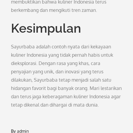
membuktikan bahwa kuliner Indonesia terus
berkembang dan mengikuti tren zaman.
Kesimpulan
Sayurbaba adalah contoh nyata dari kekayaan
kuliner Indonesia yang tidak pernah habis untuk
dieksplorasi. Dengan rasa yang khas, cara
penyajian yang unik, dan inovasi yang terus
dilakukan, Sayurbaba tetap menjadi salah satu
hidangan favorit bagi banyak orang. Mari lestarikan
dan terus jaga keberagaman kuliner Indonesia agar
tetap dikenal dan dihargai di mata dunia.
By
admin