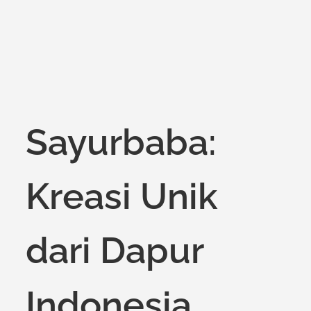
Sayurbaba:
Kreasi Unik
dari Dapur
Indonesia