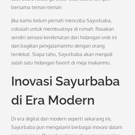
bersama teman-teman.
Jika kamu belum pernah mencoba Sayurbaba,
cobalah untuk membuatnya di rumah. Rasakan
sendiri sensasi kenikmatan dari hidangan unik ini
dan bagikan pengalamanmu dengan orang
terdekat. Siapa tahu, Sayurbaba akan menjadi
salah satu hidangan favorit di meja makanmu.
Inovasi Sayurbaba
di Era Modern
Di era digital dan modern seperti sekarang ini,
Sayurbaba pun mengalami berbagai inovasi dalam