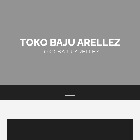
Skip
to
content
TOKO BAJU ARELLEZ
TOKO BAJU ARELLEZ