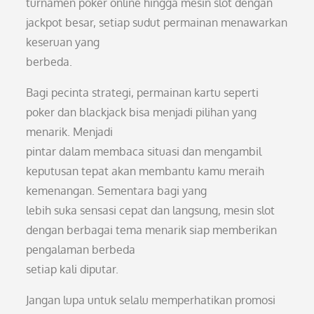
turnamen poker online hingga mesin slot dengan
jackpot besar, setiap sudut permainan menawarkan
keseruan yang
berbeda.
Bagi pecinta strategi, permainan kartu seperti
poker dan blackjack bisa menjadi pilihan yang
menarik. Menjadi
pintar dalam membaca situasi dan mengambil
keputusan tepat akan membantu kamu meraih
kemenangan. Sementara bagi yang
lebih suka sensasi cepat dan langsung, mesin slot
dengan berbagai tema menarik siap memberikan
pengalaman berbeda
setiap kali diputar.
Jangan lupa untuk selalu memperhatikan promosi