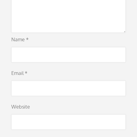
Name
*
Email
*
Website