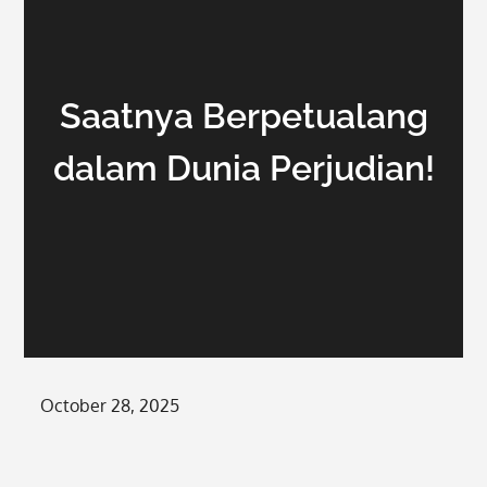
Saatnya Berpetualang
dalam Dunia Perjudian!
Posted
October 28, 2025
on