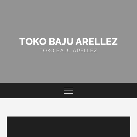
Skip
to
content
TOKO BAJU ARELLEZ
TOKO BAJU ARELLEZ