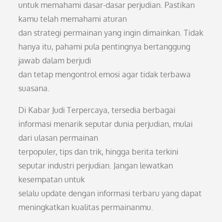
untuk memahami dasar-dasar perjudian. Pastikan
kamu telah memahami aturan
dan strategi permainan yang ingin dimainkan. Tidak
hanya itu, pahami pula pentingnya bertanggung
jawab dalam berjudi
dan tetap mengontrol emosi agar tidak terbawa
suasana.
Di Kabar Judi Terpercaya, tersedia berbagai
informasi menarik seputar dunia perjudian, mulai
dari ulasan permainan
terpopuler, tips dan trik, hingga berita terkini
seputar industri perjudian. Jangan lewatkan
kesempatan untuk
selalu update dengan informasi terbaru yang dapat
meningkatkan kualitas permainanmu.