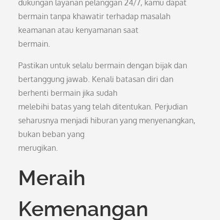
dukungan layanan pelanggan 24/7, kamu dapat
bermain tanpa khawatir terhadap masalah
keamanan atau kenyamanan saat
bermain.
Pastikan untuk selalu bermain dengan bijak dan
bertanggung jawab. Kenali batasan diri dan
berhenti bermain jika sudah
melebihi batas yang telah ditentukan. Perjudian
seharusnya menjadi hiburan yang menyenangkan,
bukan beban yang
merugikan.
Meraih
Kemenangan