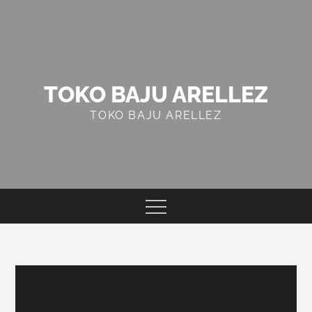
Skip
to
content
TOKO BAJU ARELLEZ
TOKO BAJU ARELLEZ