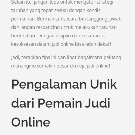
Selain itu, jangan lupa untuk mengatur strategi
taruhan yang tepat sesuai dengan kondisi
permainan. Bermainlah secara bertanggung jawab
dan jangan terpancing untuk melakukan taruhan
berlebihan. Dengan disiplin dan kesabaran,
kesuksesan dalam judi online bisa lebih dekat!
Jadi, terapkan tips ini dan lihat bagaimana peluang
menangmu semakin besar di meja judi online!
Pengalaman Unik
dari Pemain Judi
Online