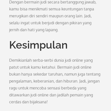
Dengan bermain judi secara bertanggung jawab,
kamu bisa menikmati semua keuntungan tanpa
merugikan diri sendiri maupun orang lain. Jadi,
selalu ingat untuk berjudi dengan pikiran yang
jernih dan hati yang lapang.
Kesimpulan
Demikianlah serba-serbi dunia judi online yang
patut untuk kamu ketahui. Bermain judi online
bukan hanya sekedar taruhan, namun juga tentang
pengalaman, keberanian, dan hiburan. Jadi, jangan
ragu untuk mencoba sensasi berbeda yang
ditawarkan judi online dan jadilah pemain yang
cerdas dan bijaksana!