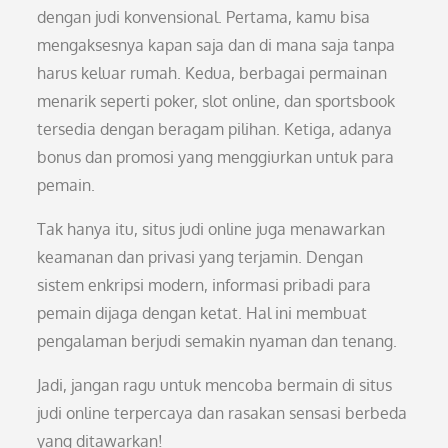
dengan judi konvensional. Pertama, kamu bisa
mengaksesnya kapan saja dan di mana saja tanpa
harus keluar rumah. Kedua, berbagai permainan
menarik seperti poker, slot online, dan sportsbook
tersedia dengan beragam pilihan. Ketiga, adanya
bonus dan promosi yang menggiurkan untuk para
pemain.
Tak hanya itu, situs judi online juga menawarkan
keamanan dan privasi yang terjamin. Dengan
sistem enkripsi modern, informasi pribadi para
pemain dijaga dengan ketat. Hal ini membuat
pengalaman berjudi semakin nyaman dan tenang.
Jadi, jangan ragu untuk mencoba bermain di situs
judi online terpercaya dan rasakan sensasi berbeda
yang ditawarkan!