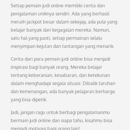
Setiap pemain judi online memiliki cerita dan
pengalaman uniknya sendiri. Ada yang berhasil
meraih jackpot besar dalam sekejap, ada pula yang
belajar banyak dari kegagalan mereka. Namun,
satu hal yang pasti, setiap permainan selalu
menyimpan kejutan dan tantangan yang menarik.
Cerita dari para pemain judi online bisa menjadi
inspirasi bagi banyak orang. Mereka belajar
tentang keberanian, kesabaran, dan ketekunan
dalam menghadapi segala situasi. Dibalik taruhan
dan kemenangan, ada banyak pelajaran berharga
yang bisa dipetik.
Jadi, jangan ragu untuk berbagi pengalamanmu
bermain judi online dan siapa tahu, kisahmu bisa
menjadi motivasi bagi orang lain!