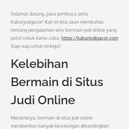
Selamat datang, para pembaca setia
Kabarjudigacor! Kali ini kita akan membahas
tentang pengalaman seru bermain judi online yang
patut untuk kamu coba.
https://kabarjudigacor.com
Siap-siap untuk terkejut!
Kelebihan
Bermain di Situs
Judi Online
Menariknya, bermain di situs judi online
memberikan banyak keuntungan dibandingkan