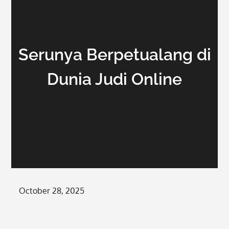
Serunya Berpetualang di
Dunia Judi Online
Posted
October 28, 2025
on