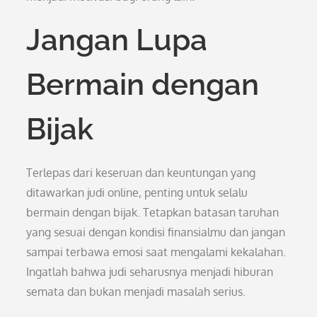
Jangan Lupa
Bermain dengan
Bijak
Terlepas dari keseruan dan keuntungan yang
ditawarkan judi online, penting untuk selalu
bermain dengan bijak. Tetapkan batasan taruhan
yang sesuai dengan kondisi finansialmu dan jangan
sampai terbawa emosi saat mengalami kekalahan.
Ingatlah bahwa judi seharusnya menjadi hiburan
semata dan bukan menjadi masalah serius.